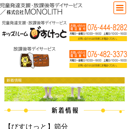
【びすけっと】節分