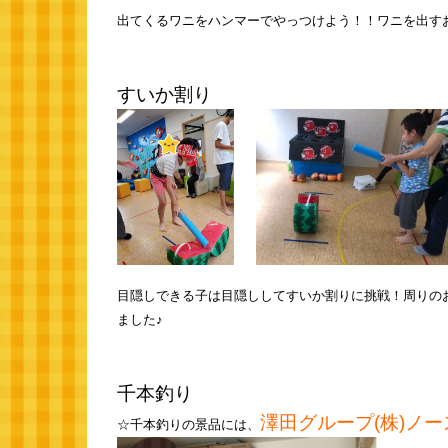
出てくるワニをハンマーでやっつけよう！！ワニを出す
すいか割り
目隠しできる子は目隠ししてすいか割りに挑戦！周りの
ました♪
千本釣り
澤田グループ(株)ノ
☆千本釣りの景品には、