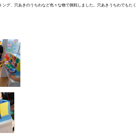
やトング、穴あきのうちわなど色々な物で挑戦しました。穴あきうちわでもた