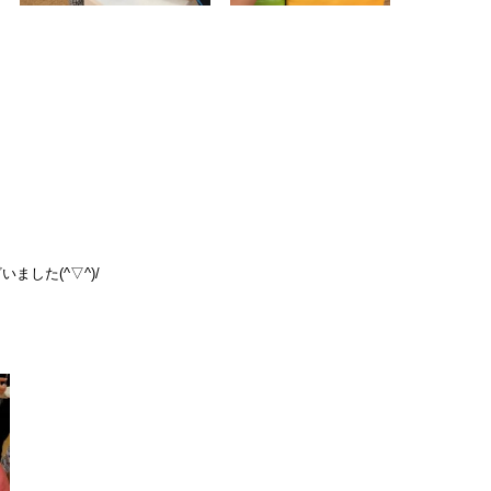
した(^▽^)/