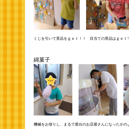
くじを引いて景品をｇｅｔ！！ 目当ての景品はｇｅｔ
綿菓子
機械をお借りし、まるで屋台のお店屋さんになったかの